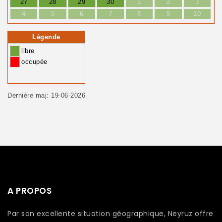
27
28
29
30
1
2
3
4
5
6
7
8
9
10
Légende
libre
occupée
Dernière maj: 19-06-2026
A PROPOS
Par son excellente situation géographique, Neyruz offre